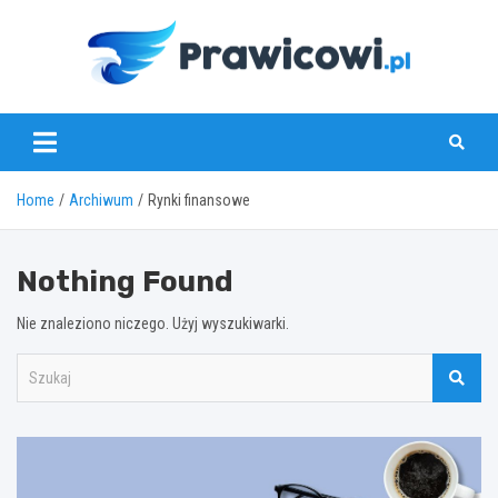
Skip
to
content
www.prawicowi.pl
Home
Archiwum
Rynki finansowe
Nothing Found
Nie znaleziono niczego. Użyj wyszukiwarki.
S
z
u
k
a
j