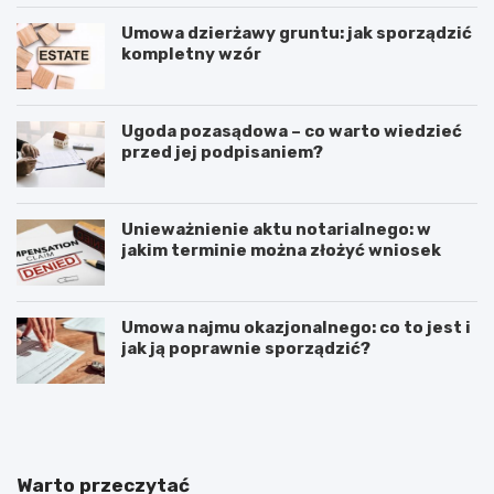
Umowa dzierżawy gruntu: jak sporządzić
kompletny wzór
Ugoda pozasądowa – co warto wiedzieć
przed jej podpisaniem?
Unieważnienie aktu notarialnego: w
jakim terminie można złożyć wniosek
Umowa najmu okazjonalnego: co to jest i
jak ją poprawnie sporządzić?
E
P
m
o
m
d
a
n
n
i
Warto przeczytać
u
e