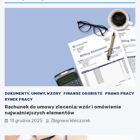
e
s
l
i
M
e
a
n
c
i
r
e
o
p
n
ł
:
a
E
c
l
p
o
o
n
l
M
i
u
t
s
y
DOKUMENTY, UMOWY, WZORY
FINANSE OSOBISTE
PRAWO PRACY
k
k
RYNEK PRACY
s
ó
Rachunek do umowy zlecenia: wzór i omówienie
t
w
najważniejszych elementów
a
w
13 grudnia 2025
Zbigniew Wieczorek
n
2
o
0
w
2