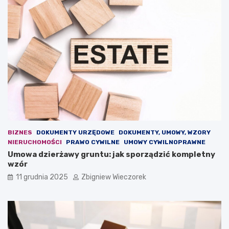
i
5
z
r
a
o
g
k
r
u
o
–
ż
j
e
a
n
k
i
i
e
e
d
z
l
m
a
i
BIZNES
DOKUMENTY URZĘDOWE
DOKUMENTY, UMOWY, WZORY
e
a
NIERUCHOMOŚCI
PRAWO CYWILNE
UMOWY CYWILNOPRAWNE
u
n
Umowa dzierżawy gruntu: jak sporządzić kompletny
r
y
wzór
o
p
p
r
11 grudnia 2025
Zbigniew Wieczorek
e
z
j
e
s
w
k
i
i
d