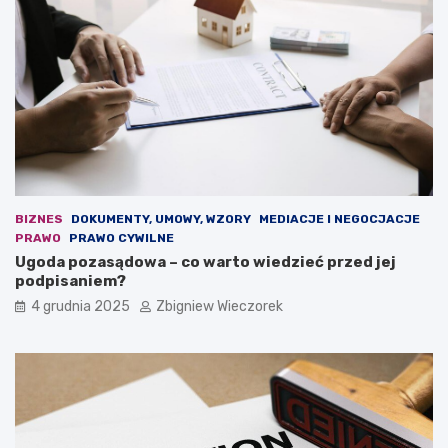
e
u
j
j
d
e
e
n
m
o
o
w
k
a
r
u
a
s
c
t
j
a
i
w
BIZNES
DOKUMENTY, UMOWY, WZORY
MEDIACJE I NEGOCJACJE
.
a
PRAWO
PRAWO CYWILNE
O
b
Ugoda pozasądowa – co warto wiedzieć przed jej
s
u
podpisaniem?
t
d
4 grudnia 2025
Zbigniew Wieczorek
r
ż
a
e
r
t
e
o
t
w
o
a
r
?
y