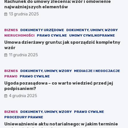
Rachunek do umowy zlecenia: wzór i omówienie
najważniejszych elementów
13 grudnia 2025
BIZNES
DOKUMENTY URZĘDOWE
DOKUMENTY, UMOWY, WZORY
NIERUCHOMOŚCI
PRAWO CYWILNE
UMOWY CYWILNOPRAWNE
Umowa dzierżawy gruntu: jak sporządzić kompletny
wzór
11 grudnia 2025
BIZNES
DOKUMENTY, UMOWY, WZORY
MEDIACJE I NEGOCJACJE
PRAWO
PRAWO CYWILNE
Ugoda pozasądowa – co warto wiedzieć przed jej
podpisaniem?
4 grudnia 2025
BIZNES
DOKUMENTY, UMOWY, WZORY
PRAWO CYWILNE
PROCEDURY PRAWNE
Unieważnienie aktu notarialnego: w jakim terminie