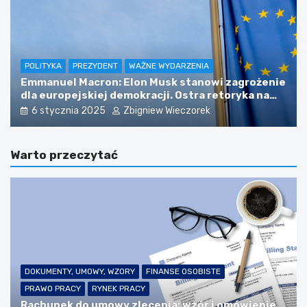
POLITYKA
PREZYDENT
WAŻNE WYDARZENIA
Emmanuel Macron: Elon Musk stanowi zagrożenie
dla europejskiej demokracji. Ostra retoryka na
zebraniu ambasadorów
6 stycznia 2025
Zbigniew Wieczorek
Warto przeczytać
DOKUMENTY, UMOWY, WZORY
FINANSE OSOBISTE
PRAWO PRACY
RYNEK PRACY
Rachunek do umowy zlecenia: wzór i omówienie