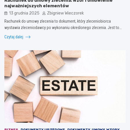
Rachunek do umowy zlecenia: wzór i omówienie
najważniejszych elementów
13 grudnia 2025
Zbigniew Wieczorek
Rachunek do umowy zlecenia to dokument, który zleceniobiorca
wystawia zleceniodawcy po wykonaniu określonego zlecenia. Jest to…
Czytaj dalej
BIZNES
DOKUMENTY URZĘDOWE
DOKUMENTY, UMOWY, WZORY