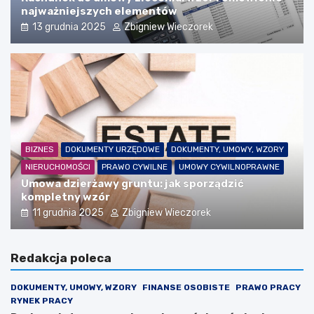
najważniejszych elementów
13 grudnia 2025
Zbigniew Wieczorek
BIZNES
DOKUMENTY URZĘDOWE
DOKUMENTY, UMOWY, WZORY
NIERUCHOMOŚCI
PRAWO CYWILNE
UMOWY CYWILNOPRAWNE
Umowa dzierżawy gruntu: jak sporządzić
kompletny wzór
11 grudnia 2025
Zbigniew Wieczorek
Redakcja poleca
DOKUMENTY, UMOWY, WZORY
FINANSE OSOBISTE
PRAWO PRACY
RYNEK PRACY