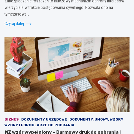
Zabezpieczenie roszczeń to kluczowy mechanizm ochrony interesów
wierzyciela w trakcie postępowania cywilnego. Pozwala ono na
tymczasowe…
Czytaj dalej
BIZNES
DOKUMENTY URZĘDOWE
DOKUMENTY, UMOWY, WZORY
WZORY I FORMULARZE DO POBRANIA
WZ wzór wypełniony – Darmowy druk do pobrania i