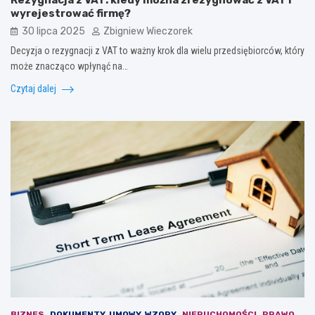
Rezygnacja z VAT: kiedy można zrezygnować z VAT i
wyrejestrować firmę?
30 lipca 2025
Zbigniew Wieczorek
Decyzja o rezygnacji z VAT to ważny krok dla wielu przedsiębiorców, który
może znacząco wpłynąć na…
Czytaj dalej
BIZNES
DOKUMENTY, UMOWY, WZORY
NIERUCHOMOŚCI
PRAWO