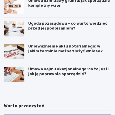
Umowa dzierżawy gruntu: jak sporządzić
kompletny wzór
Ugoda pozasądowa – co warto wiedzieć
przed jej podpisaniem?
Unieważnienie aktu notarialnego: w
jakim terminie można złożyć wniosek
Umowa najmu okazjonalnego: co to jest i
jak ją poprawnie sporządzić?
E
P
m
o
m
d
a
n
n
i
Warto przeczytać
u
e
e
s