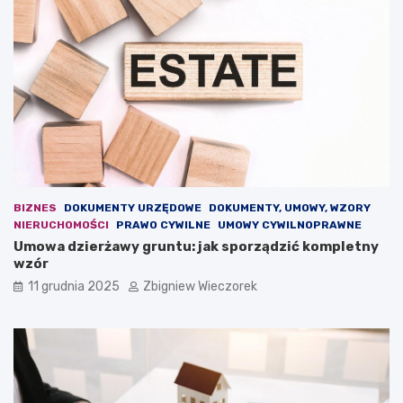
a
o
g
k
r
u
o
–
ż
j
e
a
n
k
i
i
e
e
d
z
l
m
a
i
BIZNES
DOKUMENTY URZĘDOWE
DOKUMENTY, UMOWY, WZORY
e
a
NIERUCHOMOŚCI
PRAWO CYWILNE
UMOWY CYWILNOPRAWNE
u
n
Umowa dzierżawy gruntu: jak sporządzić kompletny
r
y
wzór
o
p
p
r
11 grudnia 2025
Zbigniew Wieczorek
e
z
j
e
s
w
k
i
i
d
e
u
j
j