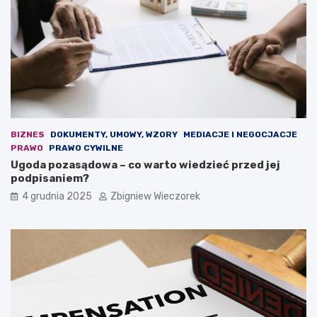
d
e
e
n
m
o
o
w
k
a
r
u
a
s
c
t
j
a
i
w
BIZNES
DOKUMENTY, UMOWY, WZORY
MEDIACJE I NEGOCJACJE
.
a
PRAWO
PRAWO CYWILNE
O
b
Ugoda pozasądowa – co warto wiedzieć przed jej
s
u
podpisaniem?
t
d
4 grudnia 2025
Zbigniew Wieczorek
r
ż
a
e
r
t
e
o
t
w
o
a
r
?
y
k