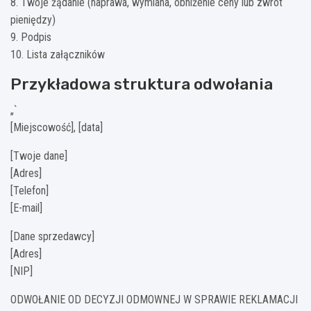
8. Twoje żądanie (naprawa, wymiana, obniżenie ceny lub zwrot
pieniędzy)
9. Podpis
10. Lista załączników
Przykładowa struktura odwołania
„`
[Miejscowość], [data]
[Twoje dane]
[Adres]
[Telefon]
[E-mail]
[Dane sprzedawcy]
[Adres]
[NIP]
ODWOŁANIE OD DECYZJI ODMOWNEJ W SPRAWIE REKLAMACJI