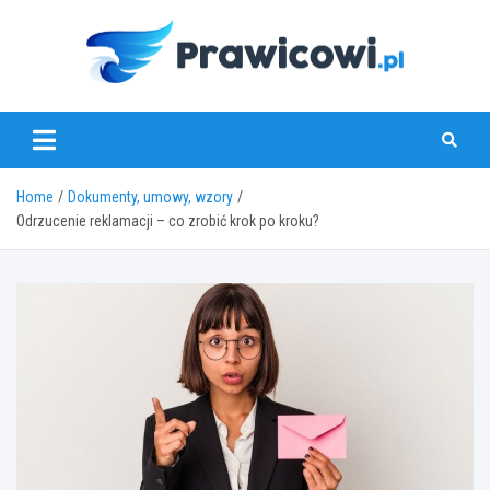
Skip
to
content
www.prawicowi.pl
Home
Dokumenty, umowy, wzory
Odrzucenie reklamacji – co zrobić krok po kroku?