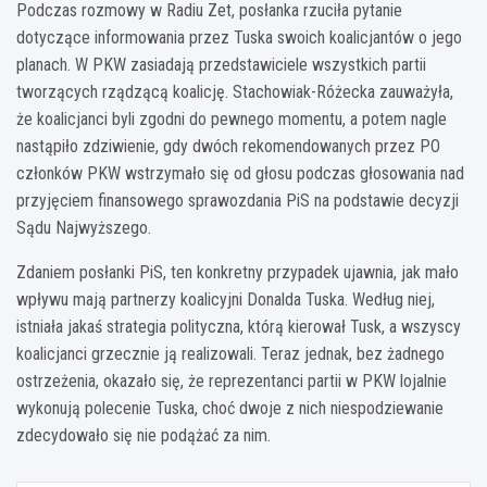
Podczas rozmowy w Radiu Zet, posłanka rzuciła pytanie
dotyczące informowania przez Tuska swoich koalicjantów o jego
planach. W PKW zasiadają przedstawiciele wszystkich partii
tworzących rządzącą koalicję. Stachowiak-Różecka zauważyła,
że koalicjanci byli zgodni do pewnego momentu, a potem nagle
nastąpiło zdziwienie, gdy dwóch rekomendowanych przez PO
członków PKW wstrzymało się od głosu podczas głosowania nad
przyjęciem finansowego sprawozdania PiS na podstawie decyzji
Sądu Najwyższego.
Zdaniem posłanki PiS, ten konkretny przypadek ujawnia, jak mało
wpływu mają partnerzy koalicyjni Donalda Tuska. Według niej,
istniała jakaś strategia polityczna, którą kierował Tusk, a wszyscy
koalicjanci grzecznie ją realizowali. Teraz jednak, bez żadnego
ostrzeżenia, okazało się, że reprezentanci partii w PKW lojalnie
wykonują polecenie Tuska, choć dwoje z nich niespodziewanie
zdecydowało się nie podążać za nim.