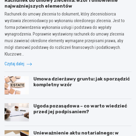
Rachunek do umowy zlecenia: wzór i omówienie
najważniejszych elementów
Rachunek do umowy zlecenia to dokument, który zleceniobiorca
wystawia zleceniodawcy po wykonaniu określonego zlecenia. Jest to
forma potwierdzenia wykonania usługi i podstawa do wypłaty
wynagrodzenia. Poprawnie wystawiony rachunek do umowy zlecenia
musi zawierać określone elementy wymagane przepisami prawa, aby
mógł stanowić podstawę do rozliczeń finansowych i podatkowych.
Kluczowe…
Czytaj dalej
Umowa dzierżawy gruntu: jak sporządzić
kompletny wzór
Ugoda pozasądowa – co warto wiedzieć
przed jej podpisaniem?
Unieważnienie aktu notarialnego: w