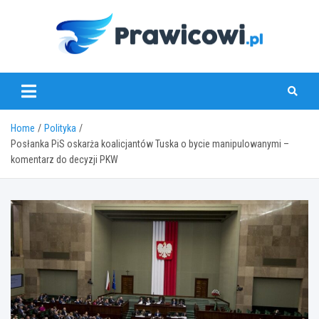
Skip
to
content
www.prawicowi.pl
Home
Polityka
Posłanka PiS oskarża koalicjantów Tuska o bycie manipulowanymi –
komentarz do decyzji PKW