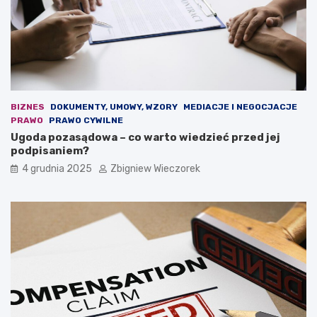
m
o
o
w
k
a
r
u
a
s
c
t
j
a
i
w
BIZNES
DOKUMENTY, UMOWY, WZORY
MEDIACJE I NEGOCJACJE
.
a
PRAWO
PRAWO CYWILNE
O
b
Ugoda pozasądowa – co warto wiedzieć przed jej
s
u
podpisaniem?
t
d
4 grudnia 2025
Zbigniew Wieczorek
r
ż
a
e
r
t
e
o
t
w
o
a
r
?
y
k
a
n