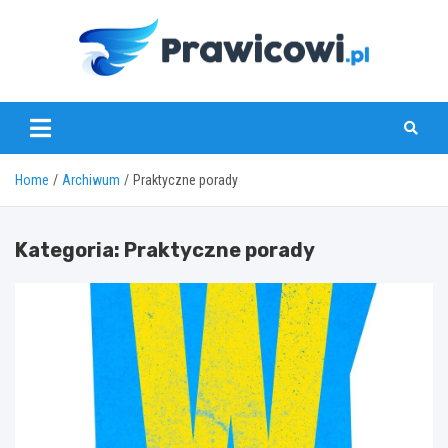
Skip
to
content
www.prawicowi.pl
Home
Archiwum
Praktyczne porady
Kategoria:
Praktyczne porady