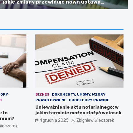
jakie zmiany przewiduje nowa ustawa
budżetowa?
ZORY
BIZNES
DOKUMENTY, UMOWY, WZORY
O
PRAWO CYWILNE
PROCEDURY PRAWNE
Unieważnienie aktu notarialnego: w
rto
jakim terminie można złożyć wniosek
aniem?
1 grudnia 2025
Zbigniew Wieczorek
Wieczorek