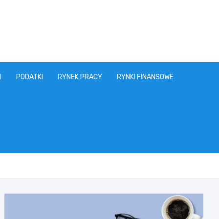
I
PODATKI
RYNEK PRACY
RYNKI FINANSOWE