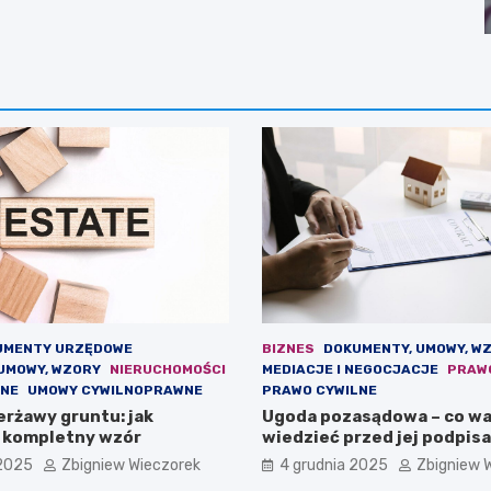
UMENTY URZĘDOWE
BIZNES
DOKUMENTY, UMOWY, W
UMOWY, WZORY
NIERUCHOMOŚCI
MEDIACJE I NEGOCJACJE
PRAW
LNE
UMOWY CYWILNOPRAWNE
PRAWO CYWILNE
rżawy gruntu: jak
Ugoda pozasądowa – co wa
 kompletny wzór
wiedzieć przed jej podpis
 2025
Zbigniew Wieczorek
4 grudnia 2025
Zbigniew 