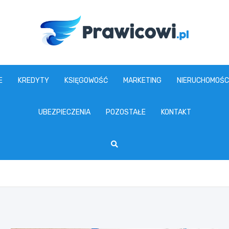
www.prawicowi.pl
E
KREDYTY
KSIĘGOWOŚĆ
MARKETING
NIERUCHOMOŚC
UBEZPIECZENIA
POZOSTAŁE
KONTAKT