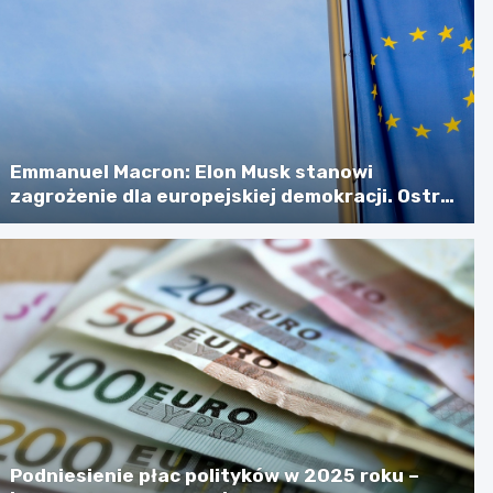
Emmanuel Macron: Elon Musk stanowi
zagrożenie dla europejskiej demokracji. Ostra
retoryka na zebraniu ambasadorów
Podniesienie płac polityków w 2025 roku –