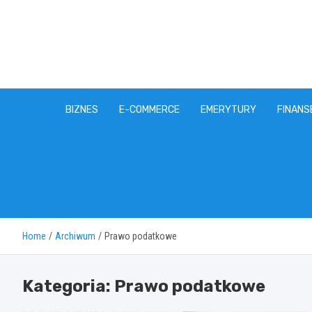
Skip
to
content
BIZNES
E-COMMERCE
EMERYTURY
FINANS
Home
Archiwum
Prawo podatkowe
Kategoria:
Prawo podatkowe