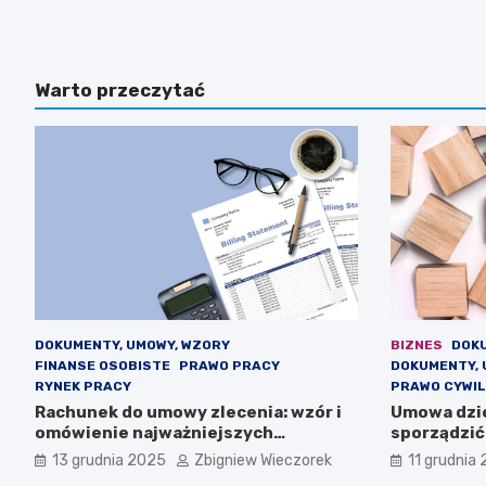
Warto przeczytać
DOKUMENTY, UMOWY, WZORY
BIZNES
DOK
FINANSE OSOBISTE
PRAWO PRACY
DOKUMENTY, 
RYNEK PRACY
PRAWO CYWI
Rachunek do umowy zlecenia: wzór i
Umowa dzie
omówienie najważniejszych
sporządzić
elementów
13 grudnia 2025
Zbigniew Wieczorek
11 grudnia