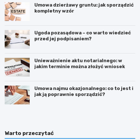
Umowa dzierżawy gruntu: jak sporządzić
kompletny wzór
Ugoda pozasądowa – co warto wiedzieć
przed jej podpisaniem?
Unieważnienie aktu notarialnego: w
jakim terminie można złożyć wniosek
Umowa najmu okazjonalnego: co to jest i
jak ją poprawnie sporządzić?
E
P
m
o
m
d
a
n
n
i
Warto przeczytać
u
e
e
s