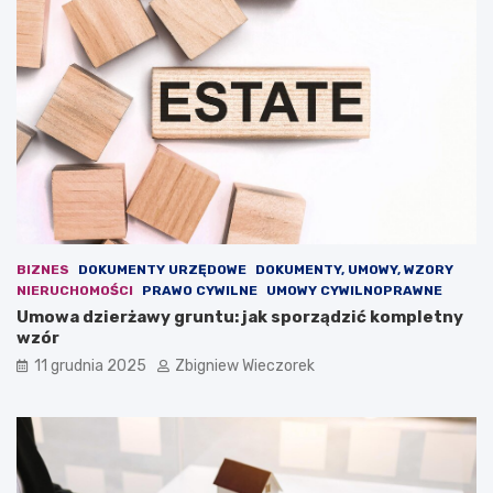
z
r
a
o
g
k
r
u
o
–
ż
j
e
a
n
k
i
i
e
e
d
z
l
m
a
i
BIZNES
DOKUMENTY URZĘDOWE
DOKUMENTY, UMOWY, WZORY
e
a
NIERUCHOMOŚCI
PRAWO CYWILNE
UMOWY CYWILNOPRAWNE
u
n
Umowa dzierżawy gruntu: jak sporządzić kompletny
r
y
wzór
o
p
p
r
11 grudnia 2025
Zbigniew Wieczorek
e
z
j
e
s
w
k
i
i
d
e
u