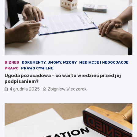
j
j
d
e
e
n
m
o
o
w
k
a
r
u
a
s
c
t
j
a
i
w
BIZNES
DOKUMENTY, UMOWY, WZORY
MEDIACJE I NEGOCJACJE
.
a
PRAWO
PRAWO CYWILNE
O
b
Ugoda pozasądowa – co warto wiedzieć przed jej
s
u
podpisaniem?
t
d
4 grudnia 2025
Zbigniew Wieczorek
r
ż
a
e
r
t
e
o
t
w
o
a
r
?
y