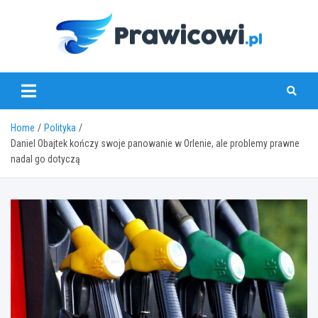
Skip
to
content
www.prawicowi.pl
Home
Polityka
Daniel Obajtek kończy swoje panowanie w Orlenie, ale problemy prawne
nadal go dotyczą