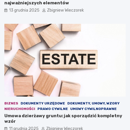
t
w
najważniejszych elementów
a
w
13 grudnia 2025
Zbigniew Wieczorek
n
2
o
0
w
2
i
5
z
r
a
o
g
k
r
u
o
–
ż
j
e
a
n
k
i
i
e
e
d
z
l
m
a
i
BIZNES
DOKUMENTY URZĘDOWE
DOKUMENTY, UMOWY, WZORY
e
a
NIERUCHOMOŚCI
PRAWO CYWILNE
UMOWY CYWILNOPRAWNE
u
n
Umowa dzierżawy gruntu: jak sporządzić kompletny
r
y
wzór
o
p
p
r
11 grudnia 2025
Zbigniew Wieczorek