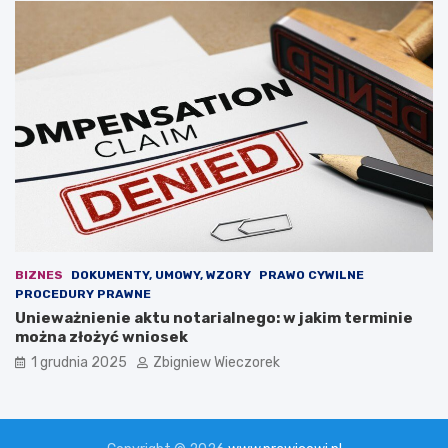
e
o
t
w
o
a
r
?
y
k
a
n
a
z
e
b
r
a
BIZNES
DOKUMENTY, UMOWY, WZORY
PRAWO CYWILNE
n
PROCEDURY PRAWNE
i
Unieważnienie aktu notarialnego: w jakim terminie
u
można złożyć wniosek
a
m
1 grudnia 2025
Zbigniew Wieczorek
b
a
s
a