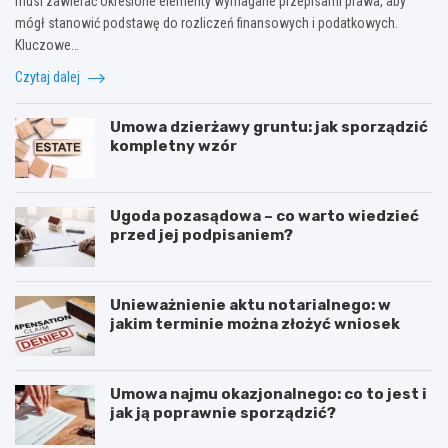
musi zawierać określone elementy wymagane przepisami prawa, aby
mógł stanowić podstawę do rozliczeń finansowych i podatkowych.
Kluczowe…
Czytaj dalej
Umowa dzierżawy gruntu: jak sporządzić
kompletny wzór
Ugoda pozasądowa – co warto wiedzieć
przed jej podpisaniem?
Unieważnienie aktu notarialnego: w
jakim terminie można złożyć wniosek
Umowa najmu okazjonalnego: co to jest i
jak ją poprawnie sporządzić?
E
P