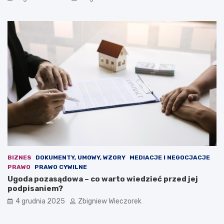
e
z
j
e
s
w
k
i
i
d
e
u
j
j
d
e
e
n
m
o
o
w
k
a
r
u
a
s
c
t
j
a
i
w
BIZNES
DOKUMENTY, UMOWY, WZORY
MEDIACJE I NEGOCJACJE
.
a
PRAWO
PRAWO CYWILNE
O
b
Ugoda pozasądowa – co warto wiedzieć przed jej
s
u
podpisaniem?
t
d
4 grudnia 2025
Zbigniew Wieczorek
r
ż
a
e
r
t