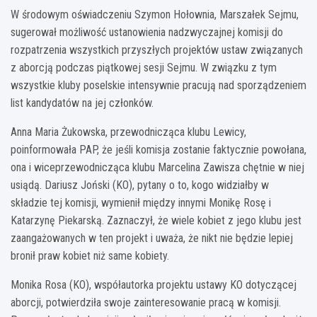
W środowym oświadczeniu Szymon Hołownia, Marszałek Sejmu,
sugerował możliwość ustanowienia nadzwyczajnej komisji do
rozpatrzenia wszystkich przyszłych projektów ustaw związanych
z aborcją podczas piątkowej sesji Sejmu. W związku z tym
wszystkie kluby poselskie intensywnie pracują nad sporządzeniem
list kandydatów na jej członków.
Anna Maria Żukowska, przewodnicząca klubu Lewicy,
poinformowała PAP, że jeśli komisja zostanie faktycznie powołana,
ona i wiceprzewodnicząca klubu Marcelina Zawisza chętnie w niej
usiądą. Dariusz Joński (KO), pytany o to, kogo widziałby w
składzie tej komisji, wymienił między innymi Monikę Rosę i
Katarzynę Piekarską. Zaznaczył, że wiele kobiet z jego klubu jest
zaangażowanych w ten projekt i uważa, że nikt nie będzie lepiej
bronił praw kobiet niż same kobiety.
Monika Rosa (KO), współautorka projektu ustawy KO dotyczącej
aborcji, potwierdziła swoje zainteresowanie pracą w komisji.