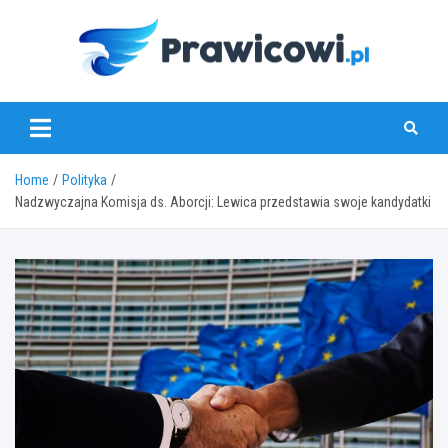
Skip
to
content
www.prawicowi.pl
Home
Polityka
Nadzwyczajna Komisja ds. Aborcji: Lewica przedstawia swoje kandydatki