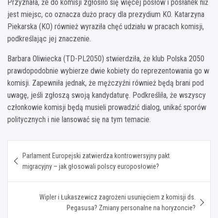
Przyznała, że do komisji zgłosiło się więcej posłów i posłanek niż
jest miejsc, co oznacza dużo pracy dla prezydium KO. Katarzyna
Piekarska (KO) również wyraziła chęć udziału w pracach komisji,
podkreślając jej znaczenie.
Barbara Oliwiecka (TD-PL2050) stwierdziła, że klub Polska 2050
prawdopodobnie wybierze dwie kobiety do reprezentowania go w
komisji. Zapewniła jednak, że mężczyźni również będą brani pod
uwagę, jeśli zgłoszą swoją kandydaturę. Podkreśliła, że wszyscy
członkowie komisji będą musieli prowadzić dialog, unikać sporów
politycznych i nie lansować się na tym temacie.
Nawigacja
Parlament Europejski zatwierdza kontrowersyjny pakt
wpisu
migracyjny – jak głosowali polscy europosłowie?
Wipler i Łukaszewicz zagrożeni usunięciem z komisji ds.
Pegasusa? Zmiany personalne na horyzoncie?