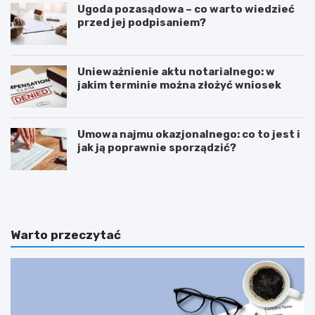
Ugoda pozasądowa – co warto wiedzieć
przed jej podpisaniem?
Unieważnienie aktu notarialnego: w
jakim terminie można złożyć wniosek
Umowa najmu okazjonalnego: co to jest i
jak ją poprawnie sporządzić?
E
P
m
o
m
d
a
n
n
i
Warto przeczytać
u
e
e
s
l
i
M
e
a
n
c
i