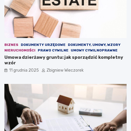
ż
j
e
a
n
k
i
i
e
e
d
z
l
m
a
i
BIZNES
DOKUMENTY URZĘDOWE
DOKUMENTY, UMOWY, WZORY
e
a
NIERUCHOMOŚCI
PRAWO CYWILNE
UMOWY CYWILNOPRAWNE
u
n
Umowa dzierżawy gruntu: jak sporządzić kompletny
r
y
wzór
o
p
p
r
11 grudnia 2025
Zbigniew Wieczorek
e
z
j
e
s
w
k
i
i
d
e
u
j
j
d
e
e
n
m
o
o
w