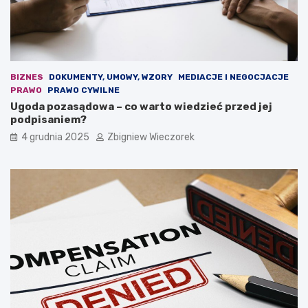
k
a
r
u
a
s
c
t
j
a
i
w
BIZNES
DOKUMENTY, UMOWY, WZORY
MEDIACJE I NEGOCJACJE
.
a
PRAWO
PRAWO CYWILNE
O
b
Ugoda pozasądowa – co warto wiedzieć przed jej
s
u
podpisaniem?
t
d
4 grudnia 2025
Zbigniew Wieczorek
r
ż
a
e
r
t
e
o
t
w
o
a
r
?
y
k
a
n
a
z