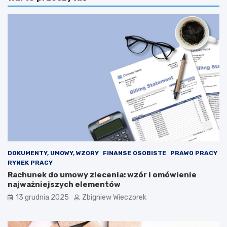
e
s
l
i
M
e
a
n
c
i
r
e
o
p
n
ł
:
a
E
c
l
p
o
o
n
l
M
i
u
t
s
y
DOKUMENTY, UMOWY, WZORY
FINANSE OSOBISTE
PRAWO PRACY
k
k
RYNEK PRACY
s
ó
Rachunek do umowy zlecenia: wzór i omówienie
t
w
najważniejszych elementów
a
w
13 grudnia 2025
Zbigniew Wieczorek
n
2
o
0
w
2