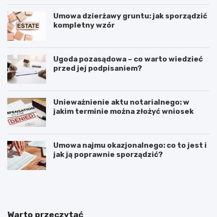
Umowa dzierżawy gruntu: jak sporządzić
kompletny wzór
Ugoda pozasądowa – co warto wiedzieć
przed jej podpisaniem?
Unieważnienie aktu notarialnego: w
jakim terminie można złożyć wniosek
Umowa najmu okazjonalnego: co to jest i
jak ją poprawnie sporządzić?
E
P
m
o
m
d
a
n
n
i
Warto przeczytać
u
e