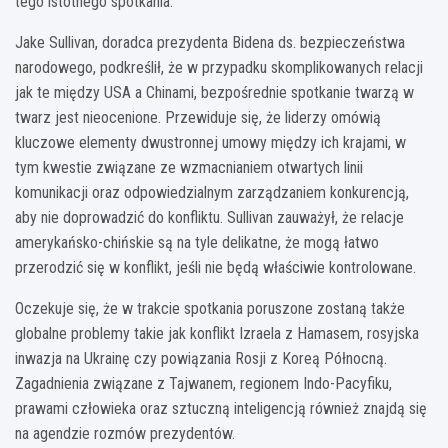
tego istotnego spotkania.
Jake Sullivan, doradca prezydenta Bidena ds. bezpieczeństwa
narodowego, podkreślił, że w przypadku skomplikowanych relacji
jak te między USA a Chinami, bezpośrednie spotkanie twarzą w
twarz jest nieocenione. Przewiduje się, że liderzy omówią
kluczowe elementy dwustronnej umowy między ich krajami, w
tym kwestie związane ze wzmacnianiem otwartych linii
komunikacji oraz odpowiedzialnym zarządzaniem konkurencją,
aby nie doprowadzić do konfliktu. Sullivan zauważył, że relacje
amerykańsko-chińskie są na tyle delikatne, że mogą łatwo
przerodzić się w konflikt, jeśli nie będą właściwie kontrolowane.
Oczekuje się, że w trakcie spotkania poruszone zostaną także
globalne problemy takie jak konflikt Izraela z Hamasem, rosyjska
inwazja na Ukrainę czy powiązania Rosji z Koreą Północną.
Zagadnienia związane z Tajwanem, regionem Indo-Pacyfiku,
prawami człowieka oraz sztuczną inteligencją również znajdą się
na agendzie rozmów prezydentów.