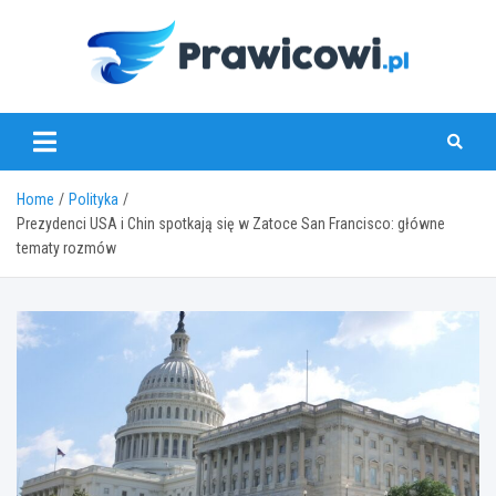
Skip
to
content
www.prawicowi.pl
Home
Polityka
Prezydenci USA i Chin spotkają się w Zatoce San Francisco: główne
tematy rozmów