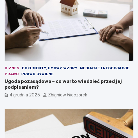
e
u
j
j
d
e
e
n
m
o
o
w
k
a
r
u
a
s
c
t
j
a
i
w
BIZNES
DOKUMENTY, UMOWY, WZORY
MEDIACJE I NEGOCJACJE
.
a
PRAWO
PRAWO CYWILNE
O
b
Ugoda pozasądowa – co warto wiedzieć przed jej
s
u
podpisaniem?
t
d
4 grudnia 2025
Zbigniew Wieczorek
r
ż
a
e
r
t
e
o
t
w
o
a
r
?