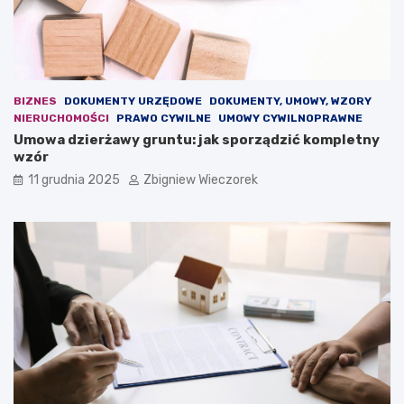
n
k
i
i
e
e
d
z
l
m
a
i
BIZNES
DOKUMENTY URZĘDOWE
DOKUMENTY, UMOWY, WZORY
e
a
NIERUCHOMOŚCI
PRAWO CYWILNE
UMOWY CYWILNOPRAWNE
u
n
Umowa dzierżawy gruntu: jak sporządzić kompletny
r
y
wzór
o
p
p
r
11 grudnia 2025
Zbigniew Wieczorek
e
z
j
e
s
w
k
i
i
d
e
u
j
j
d
e
e
n
m
o
o
w
k
a
r
u