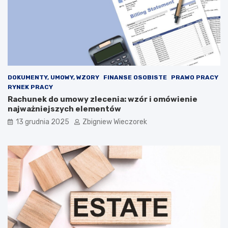
:
a
E
c
l
p
o
o
n
l
M
i
u
t
s
y
DOKUMENTY, UMOWY, WZORY
FINANSE OSOBISTE
PRAWO PRACY
k
k
RYNEK PRACY
s
ó
Rachunek do umowy zlecenia: wzór i omówienie
t
w
najważniejszych elementów
a
w
13 grudnia 2025
Zbigniew Wieczorek
n
2
o
0
w
2
i
5
z
r
a
o
g
k
r
u
o
–
ż
j
e
a