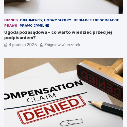
a
s
c
t
j
a
i
w
BIZNES
DOKUMENTY, UMOWY, WZORY
MEDIACJE I NEGOCJACJE
.
a
PRAWO
PRAWO CYWILNE
O
b
Ugoda pozasądowa – co warto wiedzieć przed jej
s
u
podpisaniem?
t
d
4 grudnia 2025
Zbigniew Wieczorek
r
ż
a
e
r
t
e
o
t
w
o
a
r
?
y
k
a
n
a
z
e
b