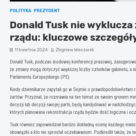
POLITYKA
PREZYDENT
Donald Tusk nie wyklucza 
rządu: kluczowe szczegół
11 kwietnia 2024
Zbigniew Wieczorek
Donald Tusk, podczas środowej konferencji prasowej, zasugerował
że zmiany mogą dotyczyć większej liczby członków gabinetu, a ni
Parlamentu Europejskiego (PE).
Kiedy dziennikarze zapytali go w Sejmie o prawdopodobieństwo rek
żartów. Przyznał, że rozmawia na ten temat ze swoim gronem mini
decyzji lub decyzji swojej partii, będą kandydować w nadchodzą
których planowana rekonstrukcja rządu będzie dość logiczna i ocz
Tusk również zapowiedział bardzo dokładną ocenę każdego mini
obowiązki a kto nie sprostał oczekiwaniom. Podkreślił także, że