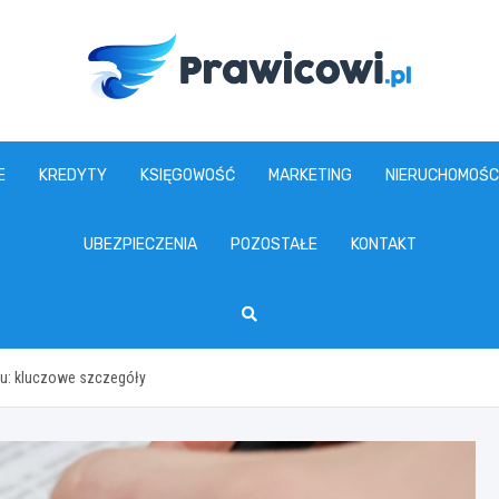
www.prawicowi.pl
E
KREDYTY
KSIĘGOWOŚĆ
MARKETING
NIERUCHOMOŚC
UBEZPIECZENIA
POZOSTAŁE
KONTAKT
du: kluczowe szczegóły