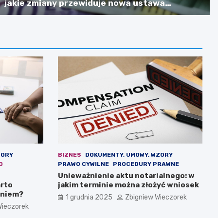
jakie zmiany przewiduje nowa ustawa
budżetowa?
ZORY
BIZNES
DOKUMENTY, UMOWY, WZORY
O
PRAWO CYWILNE
PROCEDURY PRAWNE
Unieważnienie aktu notarialnego: w
rto
jakim terminie można złożyć wniosek
aniem?
1 grudnia 2025
Zbigniew Wieczorek
Wieczorek