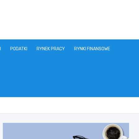
I
PODATKI
RYNEK PRACY
RYNKI FINANSOWE