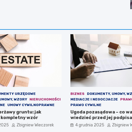
UMENTY URZĘDOWE
BIZNES
DOKUMENTY, UMOWY, W
UMOWY, WZORY
NIERUCHOMOŚCI
MEDIACJE I NEGOCJACJE
PRAW
LNE
UMOWY CYWILNOPRAWNE
PRAWO CYWILNE
rżawy gruntu: jak
Ugoda pozasądowa – co wa
 kompletny wzór
wiedzieć przed jej podpis
 2025
Zbigniew Wieczorek
4 grudnia 2025
Zbigniew 