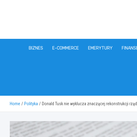
Skip
to
content
BIZNES
E-COMMERCE
EMERYTURY
FINANS
Home
Polityka
Donald Tusk nie wyklucza znaczącej rekonstrukcji rzą