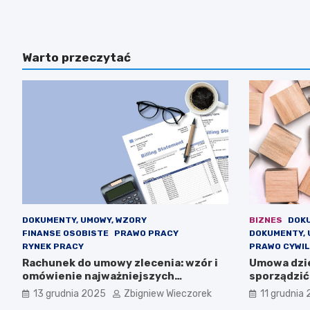
Warto przeczytać
DOKUMENTY, UMOWY, WZORY
BIZNES
DOK
FINANSE OSOBISTE
PRAWO PRACY
DOKUMENTY, 
RYNEK PRACY
PRAWO CYWI
Rachunek do umowy zlecenia: wzór i
Umowa dzie
omówienie najważniejszych
sporządzić
elementów
13 grudnia 2025
Zbigniew Wieczorek
11 grudnia