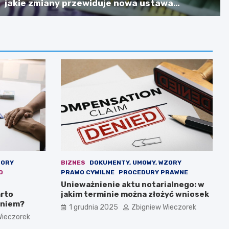
jakie zmiany przewiduje nowa ustawa
budżetowa?
ZORY
BIZNES
DOKUMENTY, UMOWY, WZORY
O
PRAWO CYWILNE
PROCEDURY PRAWNE
Unieważnienie aktu notarialnego: w
rto
jakim terminie można złożyć wniosek
aniem?
1 grudnia 2025
Zbigniew Wieczorek
Wieczorek