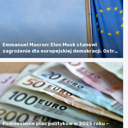
Emmanuel Macron: Elon Musk stanowi
zagrożenie dla europejskiej demokracji. Ostra
retoryka na zebraniu ambasadorów
Podniesienie płac polityków w 2025 roku –