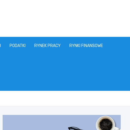
I
PODATKI
RYNEK PRACY
RYNKI FINANSOWE