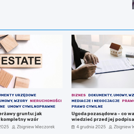
UMENTY URZĘDOWE
BIZNES
DOKUMENTY, UMOWY, W
UMOWY, WZORY
NIERUCHOMOŚCI
MEDIACJE I NEGOCJACJE
PRAW
LNE
UMOWY CYWILNOPRAWNE
PRAWO CYWILNE
rżawy gruntu: jak
Ugoda pozasądowa – co wa
 kompletny wzór
wiedzieć przed jej podpis
 2025
Zbigniew Wieczorek
4 grudnia 2025
Zbigniew 