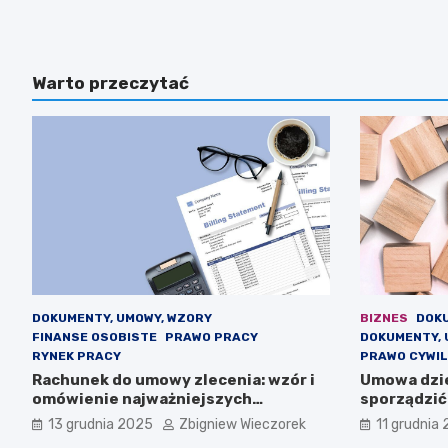
Warto przeczytać
DOKUMENTY, UMOWY, WZORY
BIZNES
DOK
FINANSE OSOBISTE
PRAWO PRACY
DOKUMENTY, 
RYNEK PRACY
PRAWO CYWI
Rachunek do umowy zlecenia: wzór i
Umowa dzie
omówienie najważniejszych
sporządzić
elementów
13 grudnia 2025
Zbigniew Wieczorek
11 grudnia