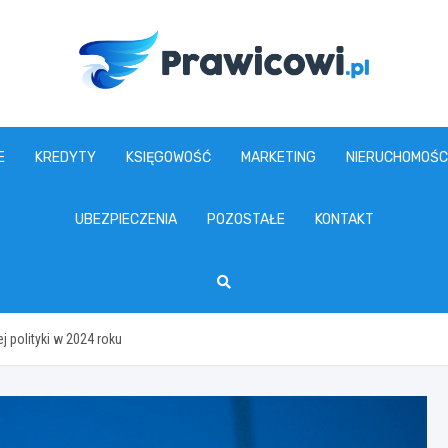
www.prawicowi.pl
E
KREDYTY
KSIĘGOWOŚĆ
MARKETING
NIERUCHOMOŚC
UBEZPIECZENIA
POZOSTAŁE
KONTAKT
j polityki w 2024 roku