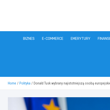
Skip
to
content
BIZNES
E-COMMERCE
EMERYTURY
FINANS
Home
Polityka
Donald Tusk wybrany najistotniejszą osobą europejskie