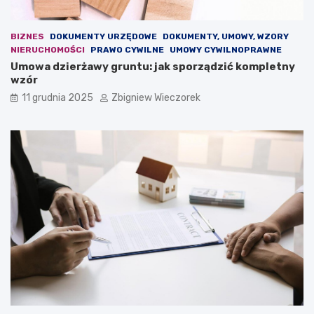
d
z
l
m
a
i
BIZNES
DOKUMENTY URZĘDOWE
DOKUMENTY, UMOWY, WZORY
e
a
NIERUCHOMOŚCI
PRAWO CYWILNE
UMOWY CYWILNOPRAWNE
u
n
Umowa dzierżawy gruntu: jak sporządzić kompletny
r
y
wzór
o
p
p
r
11 grudnia 2025
Zbigniew Wieczorek
e
z
j
e
s
w
k
i
i
d
e
u
j
j
d
e
e
n
m
o
o
w
k
a
r
u
a
s
c
t
j
a