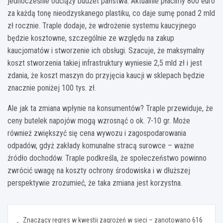
jednocześnie odciąży budżet państwa. Aktualnie płacimy 800 euro
za każdą tonę nieodzyskanego plastiku, co daje sumę ponad 2 mld
zł rocznie. Traple dodaje, że wdrożenie systemu kaucyjnego
będzie kosztowne, szczególnie ze względu na zakup
kaucjomatów i stworzenie ich obsługi. Szacuje, że maksymalny
koszt stworzenia takiej infrastruktury wyniesie 2,5 mld zł i jest
zdania, że koszt maszyn do przyjęcia kaucji w sklepach będzie
znacznie poniżej 100 tys. zł.
Ale jak ta zmiana wpłynie na konsumentów? Traple przewiduje, że
ceny butelek napojów mogą wzrosnąć o ok. 7-10 gr. Może
również zwiększyć się cena wywozu i zagospodarowania
odpadów, gdyż zakłady komunalne stracą surowce – ważne
źródło dochodów. Traple podkreśla, że społeczeństwo powinno
zwrócić uwagę na koszty ochrony środowiska i w dłuższej
perspektywie zrozumieć, że taka zmiana jest korzystna.
Nawigacja
Znaczący regres w kwestii zagrożeń w sieci – zanotowano 616