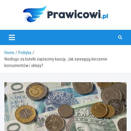
Skip
to
content
www.prawicowi.pl
Home
Polityka
Niedługo za butelki zapłacimy kaucję. Jak zareagują kieszenie
konsumentów i sklepy?