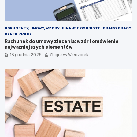
o
o
n
l
M
i
u
t
s
y
DOKUMENTY, UMOWY, WZORY
FINANSE OSOBISTE
PRAWO PRACY
k
k
RYNEK PRACY
s
ó
Rachunek do umowy zlecenia: wzór i omówienie
t
w
najważniejszych elementów
a
w
13 grudnia 2025
Zbigniew Wieczorek
n
2
o
0
w
2
i
5
z
r
a
o
g
k
r
u
o
–
ż
j
e
a
n
k
i
i
e
e