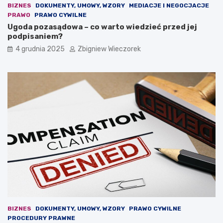
i
w
BIZNES
DOKUMENTY, UMOWY, WZORY
MEDIACJE I NEGOCJACJE
.
a
PRAWO
PRAWO CYWILNE
O
b
Ugoda pozasądowa – co warto wiedzieć przed jej
s
u
podpisaniem?
t
d
4 grudnia 2025
Zbigniew Wieczorek
r
ż
a
e
r
t
e
o
t
w
o
a
r
?
y
k
a
n
a
z
e
b
r
a
BIZNES
DOKUMENTY, UMOWY, WZORY
PRAWO CYWILNE
n
PROCEDURY PRAWNE
i