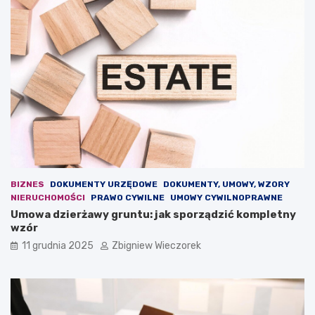
i
5
z
r
a
o
g
k
r
u
o
–
ż
j
e
a
n
k
i
i
e
e
d
z
l
m
a
i
BIZNES
DOKUMENTY URZĘDOWE
DOKUMENTY, UMOWY, WZORY
e
a
NIERUCHOMOŚCI
PRAWO CYWILNE
UMOWY CYWILNOPRAWNE
u
n
Umowa dzierżawy gruntu: jak sporządzić kompletny
r
y
wzór
o
p
p
r
11 grudnia 2025
Zbigniew Wieczorek
e
z
j
e
s
w
k
i
i
d