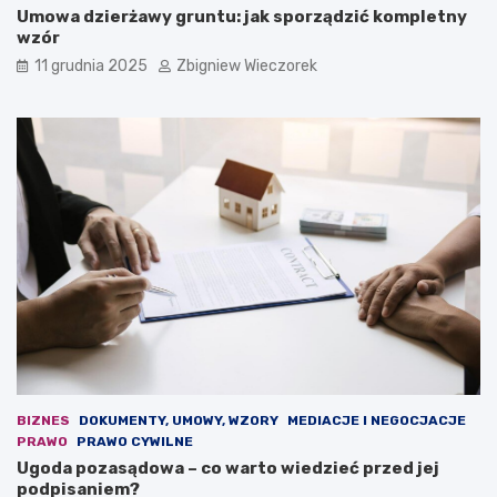
Umowa dzierżawy gruntu: jak sporządzić kompletny
r
y
wzór
o
p
p
r
11 grudnia 2025
Zbigniew Wieczorek
e
z
j
e
s
w
k
i
i
d
e
u
j
j
d
e
e
n
m
o
o
w
k
a
r
u
a
s
c
t
j
a
i
w
BIZNES
DOKUMENTY, UMOWY, WZORY
MEDIACJE I NEGOCJACJE
.
a
PRAWO
PRAWO CYWILNE
O
b
Ugoda pozasądowa – co warto wiedzieć przed jej
s
u
podpisaniem?