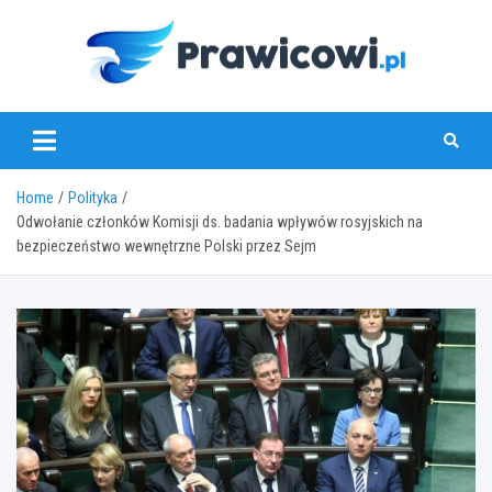
Skip
to
content
www.prawicowi.pl
Home
Polityka
Odwołanie członków Komisji ds. badania wpływów rosyjskich na
bezpieczeństwo wewnętrzne Polski przez Sejm