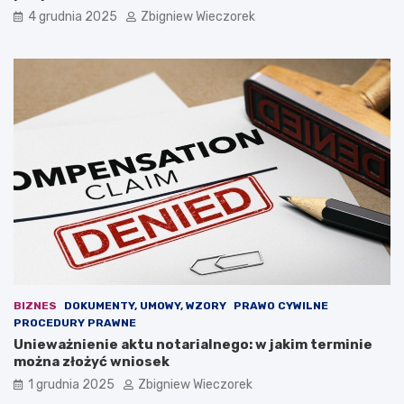
t
d
4 grudnia 2025
Zbigniew Wieczorek
r
ż
a
e
r
t
e
o
t
w
o
a
r
?
y
k
a
n
a
z
e
b
r
a
BIZNES
DOKUMENTY, UMOWY, WZORY
PRAWO CYWILNE
n
PROCEDURY PRAWNE
i
Unieważnienie aktu notarialnego: w jakim terminie
u
można złożyć wniosek
a
m
1 grudnia 2025
Zbigniew Wieczorek
b