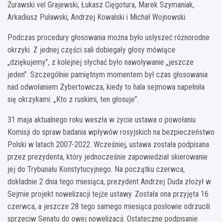
Żurawski vel Grajewski, Łukasz Cięgotura, Marek Szymaniak,
Arkadiusz Puławski, Andrzej Kowalski i Michał Wojnowski.
Podczas procedury głosowania można było usłyszeć różnorodne
okrzyki. Z jednej części sali dobiegały głosy mówiące
„dziękujemy”, z kolejnej słychać było nawoływanie „jeszcze
jeden”. Szczególnie pamiętnym momentem był czas głosowania
nad odwołaniem Zybertowicza, kiedy to hala sejmowa napełniła
się okrzykami: „Kto z ruskimi, ten głosuje”.
31 maja aktualnego roku weszła w życie ustawa o powołaniu
Komisji do spraw badania wpływów rosyjskich na bezpieczeństwo
Polski w latach 2007-2022. Wcześniej, ustawa została podpisana
przez prezydenta, który jednocześnie zapowiedział skierowanie
jej do Trybunału Konstytucyjnego. Na początku czerwca,
dokładnie 2 dnia tego miesiąca, prezydent Andrzej Duda złożył w
Sejmie projekt nowelizacji tejże ustawy. Została ona przyjęta 16
czerwca, a jeszcze 28 tego samego miesiąca posłowie odrzucili
sprzeciw Senatu do owej nowelizacji. Ostateczne podpisanie