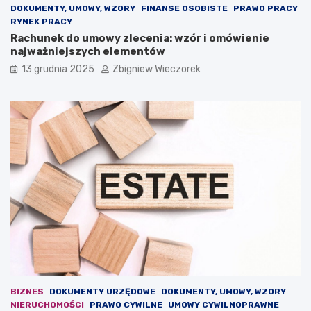
s
y
DOKUMENTY, UMOWY, WZORY
FINANSE OSOBISTE
PRAWO PRACY
k
k
RYNEK PRACY
s
ó
Rachunek do umowy zlecenia: wzór i omówienie
t
w
najważniejszych elementów
a
w
13 grudnia 2025
Zbigniew Wieczorek
n
2
o
0
w
2
i
5
z
r
a
o
g
k
r
u
o
–
ż
j
e
a
n
k
i
i
e
e
d
z
l
m
a
i
BIZNES
DOKUMENTY URZĘDOWE
DOKUMENTY, UMOWY, WZORY
e
a
NIERUCHOMOŚCI
PRAWO CYWILNE
UMOWY CYWILNOPRAWNE
u
n