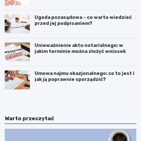
Ugoda pozasądowa – co warto wiedzieć
przed jej podpisaniem?
Unieważnienie aktu notarialnego: w
jakim terminie można złożyć wniosek
Umowa najmu okazjonalnego: co to jest i
jak ją poprawnie sporządzić?
E
P
m
o
m
d
a
n
n
i
Warto przeczytać
u
e
e
s
l
i
M
e