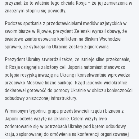
przyznał, że to właśnie tego chciała Rosja – że jej zamierzenia w
znacznym stopniu się powiodły.
Podczas spotkania z przedstawicielami mediów azjatyckich w
swoim biurze w Kijowie, prezydent Zełenski wyraził obawę, że
światowe zainteresowanie konfliktem na Bliskim Wschodzie
sprawiło, że sytuacja na Ukrainie została zignorowana.
Prezydent Ukrainy stwierdził także, że istnieje silne przekonanie,
iż Rosja osiągnęła założony cel. Japonia natomiast stanowczo
potępia rosyjską inwazję na Ukrainę i konsekwentnie wprowadza
przeciwko Moskwie liczne sankcje. Rząd japoński wielokrotnie
deklarował gotowość do pomocy Ukrainie w obliczu konieczności
odbudowy zniszczonej infrastruktury.
W minionym tygodniu, grupa przedstawicieli rządu i biznesu z
Japonii odbyła wizytę na Ukrainie. Celem wizyty było
zorientowanie się w potrzebach Ukrainy pod kątem odbudowy
kraju, zaplanowanej do omówienia na konferencji organizowanej