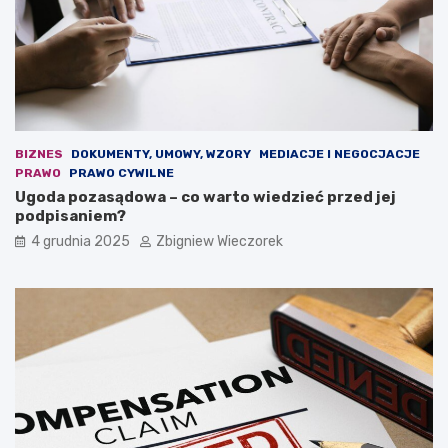
e
n
m
o
o
w
k
a
r
u
a
s
c
t
j
a
i
w
BIZNES
DOKUMENTY, UMOWY, WZORY
MEDIACJE I NEGOCJACJE
.
a
PRAWO
PRAWO CYWILNE
O
b
Ugoda pozasądowa – co warto wiedzieć przed jej
s
u
podpisaniem?
t
d
4 grudnia 2025
Zbigniew Wieczorek
r
ż
a
e
r
t
e
o
t
w
o
a
r
?
y
k
a
n