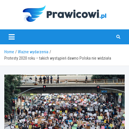
Skip
to
content
www.prawicowi.pl
Home
Ważne wydarzenia
Protesty 2020 roku – takich wystąpień dawno Polska nie widziała