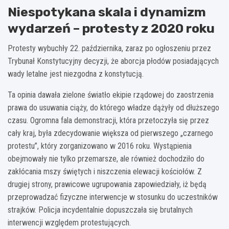
Niespotykana skala i dynamizm
wydarzeń – protesty z 2020 roku
Protesty wybuchły 22. października, zaraz po ogłoszeniu przez
Trybunał Konstytucyjny decyzji, że aborcja płodów posiadających
wady letalne jest niezgodna z konstytucją.
Ta opinia dawała zielone światło ekipie rządowej do zaostrzenia
prawa do usuwania ciąży, do którego władze dążyły od dłuższego
czasu. Ogromna fala demonstracji, która przetoczyła się przez
cały kraj, była zdecydowanie większa od pierwszego „czarnego
protestu”, który zorganizowano w 2016 roku. Wystąpienia
obejmowały nie tylko przemarsze, ale również dochodziło do
zakłócania mszy świętych i niszczenia elewacji kościołów. Z
drugiej strony, prawicowe ugrupowania zapowiedziały, iż będą
przeprowadzać fizyczne interwencje w stosunku do uczestników
strajków. Policja incydentalnie dopuszczała się brutalnych
interwencji względem protestujących.