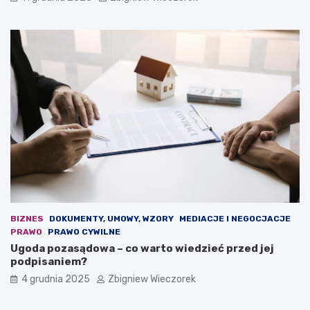
e
z
j
e
s
w
k
i
i
d
e
u
j
j
d
e
e
n
m
o
o
w
k
a
r
u
a
s
c
t
j
a
i
w
BIZNES
DOKUMENTY, UMOWY, WZORY
MEDIACJE I NEGOCJACJE
.
a
PRAWO
PRAWO CYWILNE
O
b
Ugoda pozasądowa – co warto wiedzieć przed jej
s
u
podpisaniem?
t
d
4 grudnia 2025
Zbigniew Wieczorek
r
ż
a
e