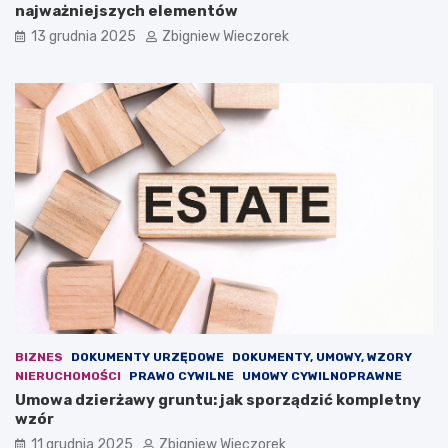
t
w
najważniejszych elementów
a
w
13 grudnia 2025
Zbigniew Wieczorek
n
2
o
0
w
2
i
5
z
r
a
o
g
k
r
u
o
–
ż
j
e
a
n
k
i
i
e
e
d
z
l
m
a
i
BIZNES
DOKUMENTY URZĘDOWE
DOKUMENTY, UMOWY, WZORY
e
a
NIERUCHOMOŚCI
PRAWO CYWILNE
UMOWY CYWILNOPRAWNE
u
n
Umowa dzierżawy gruntu: jak sporządzić kompletny
r
y
wzór
o
p
p
r
11 grudnia 2025
Zbigniew Wieczorek