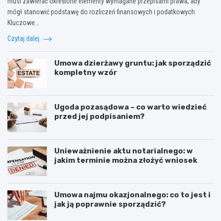
musi zawierać określone elementy wymagane przepisami prawa, aby
mógł stanowić podstawę do rozliczeń finansowych i podatkowych.
Kluczowe…
Czytaj dalej
Umowa dzierżawy gruntu: jak sporządzić
kompletny wzór
Ugoda pozasądowa – co warto wiedzieć
przed jej podpisaniem?
Unieważnienie aktu notarialnego: w
jakim terminie można złożyć wniosek
Umowa najmu okazjonalnego: co to jest i
jak ją poprawnie sporządzić?
E
P