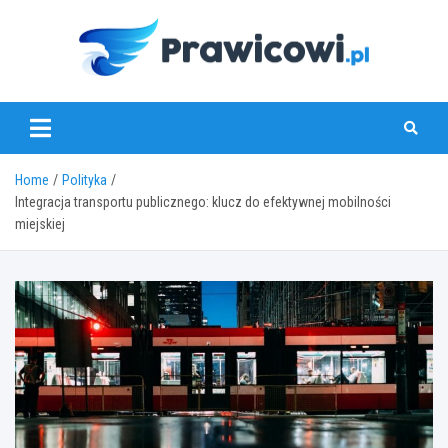
Skip
to
content
www.prawicowi.pl
Home
Polityka
Integracja transportu publicznego: klucz do efektywnej mobilności
miejskiej