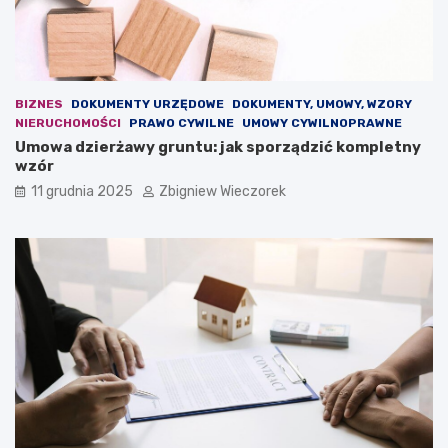
i
i
e
e
d
z
l
m
a
i
BIZNES
DOKUMENTY URZĘDOWE
DOKUMENTY, UMOWY, WZORY
e
a
NIERUCHOMOŚCI
PRAWO CYWILNE
UMOWY CYWILNOPRAWNE
u
n
Umowa dzierżawy gruntu: jak sporządzić kompletny
r
y
wzór
o
p
p
r
11 grudnia 2025
Zbigniew Wieczorek
e
z
j
e
s
w
k
i
i
d
e
u
j
j
d
e
e
n
m
o
o
w
k
a
r
u