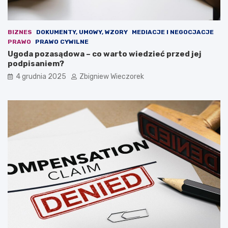
a
s
c
t
j
a
i
w
BIZNES
DOKUMENTY, UMOWY, WZORY
MEDIACJE I NEGOCJACJE
.
a
PRAWO
PRAWO CYWILNE
O
b
Ugoda pozasądowa – co warto wiedzieć przed jej
s
u
podpisaniem?
t
d
4 grudnia 2025
Zbigniew Wieczorek
r
ż
a
e
r
t
e
o
t
w
o
a
r
?
y
k
a
n
a
z
e
b
r